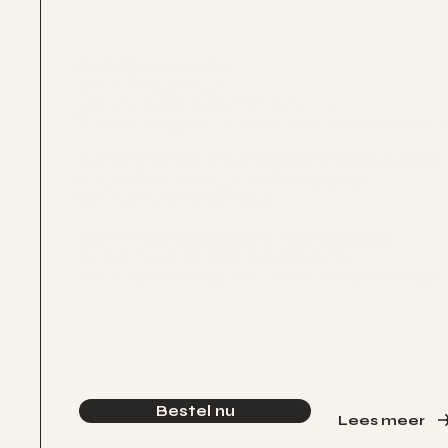
Wat zijn ear seeds?
Naaldloze acupressuur
Plaatsing op specifieke punten op het oor
Stimuleert energiestroom naar corresponderende lichaams
Hoe helpen ear seeds bij een slecht immuuns
Stimulatie van het Natuurlijke Genezingsproces
Vermindering van Stressniveaus
Kies voor een natuurlijke
ondersteuning
Duidelijk instructieboekje bij iedere bestelling
Eenvoudige stap met grote voordelen op weg naar een gezo
Bestel nu
Lees meer