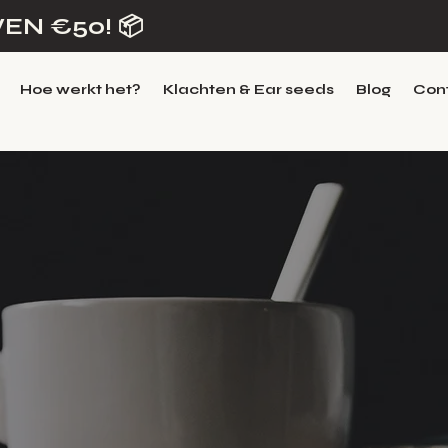
EN €50! 📦
Hoe werkt het?
Klachten & Ear seeds
Blog
Con