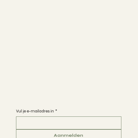
Socials
FACEBOOK
INSTAGRAM
TIKTOK
Over Ons
HOE WERKT HET?
FAQ
CONTACT
Klantenservice
ALGEMENE VOORWAARDEN
PRIVACY POLICY
VERZENDING & RETOURNEREN
Schrijf je in voor de nieuwsbrief en ontvang 10% korting
Vul je e-mailadres in
*
Aanmelden