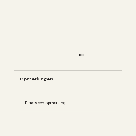
Opmerkingen
Plaats een opmerking...
Natuurlijke Verlichting van
Hooikoorts met Ear Seeds