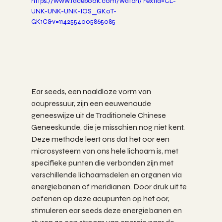
https://www.facebook.com/watch/?extid=CL-
UNK-UNK-UNK-IOS_GK0T-
GK1C&v=1142554005865085
Ear seeds, een naaldloze vorm van 
acupressuur, zijn een eeuwenoude 
geneeswijze uit de Traditionele Chinese 
Geneeskunde, die je misschien nog niet kent. 
Deze methode leert ons dat het oor een 
microsysteem van ons hele lichaam is, met 
specifieke punten die verbonden zijn met 
verschillende lichaamsdelen en organen via 
energiebanen of meridianen. Door druk uit te 
oefenen op deze acupunten op het oor, 
stimuleren ear seeds deze energiebanen en 