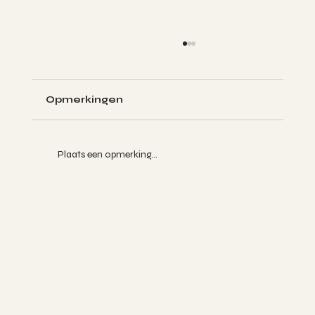
Opmerkingen
Plaats een opmerking...
Vliegangst en de Kracht van Ear
Seeds: Een Natuurlijke Oplossing
Socials
FACEBOOK
INSTAGRAM
TIKTOK
Over Ons