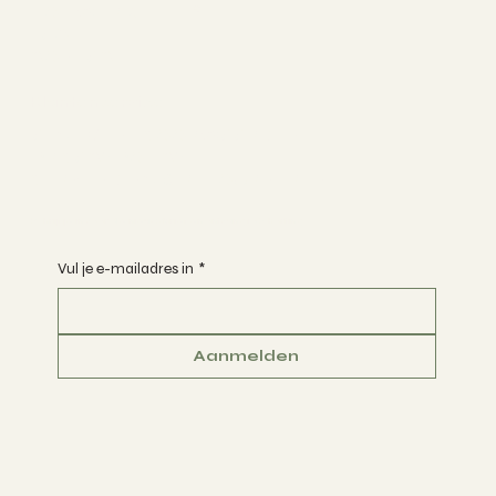
HOE WERKT HET?
FAQ
CONTACT
Klantenservice
ALGEMENE VOORWAARDEN
PRIVACY POLICY
VERZENDING & RETOURNEREN
Schrijf je in voor de nieuwsbrief en ontvang 10% korting
Vul je e-mailadres in
*
Aanmelden